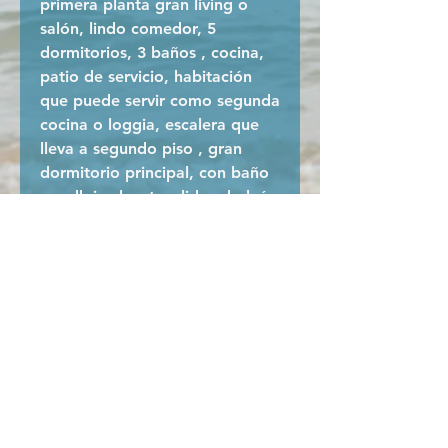
primera planta gran living o
salón, lindo comedor, 5
dormitorios, 3 baños , cocina,
patio de servicio, habitación
que puede servir como segunda
cocina o loggia, escalera que
lleva a segundo piso , gran
dormitorio principal, con baño
y walk in closet, salida a balcón
, espacios para sala de estar.
Ante jardín , estacionamiento
para tres vehículos. 507 m2
terreno, 321 m2 construidos.
Amplios espacios, maderas
nativas, original construcción y
distribución ,dos estufas
bosca.
Ubicado a pasos de
supermercados, colegios,