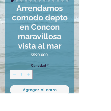
Arrendamos
comodo depto
en Concon
maravillosa
vista al mar
Precio
$590.000
Cantidad
*
Agregar al carro
Arrendamos cómodo depto 3
dormitorios,2 baños,