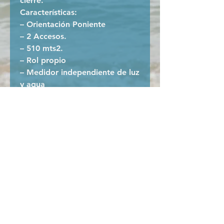
cierre.
Características:
– Orientación Poniente
– 2 Accesos.
– 510 mts2.
– Rol propio
– Medidor independiente de luz
y agua
– Inscrito en Conservador de
Bienes Raíces respectivo
– Acceso por Bulnes como por
Los Pinos.
– Exento de contribuciones por
el momento
– Gasto común por definir
– SE ACEPTA CONTADO O
CREDITO HIPOTECARIO (FINES
GENERALES)
VALOR DE VENTA: