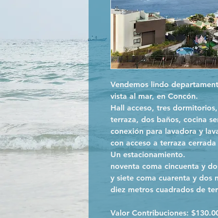
Vendemos lindo departamento
vista al mar, en Concón.
Hall acceso, tres dormitorios,
terraza, dos baños, cocina s
conexión para lavadora y lava
con acceso a terraza cerrada 
Un estacionamiento.
noventa coma cincuenta y dos
y siete coma cuarenta y dos 
diez metros cuadrados de te
Valor Contribuciones: $130.0