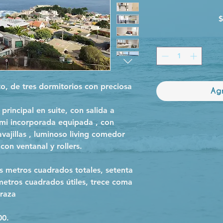
$
, de tres dormitorios con preciosa
Ag
 principal en suite, con salida a
emi incorporada equipada , con
vajillas , luminoso living comedor
con ventanal y rollers.
 metros cuadrados totales, setenta
metros cuadrados útiles, trece coma
rraza
00.