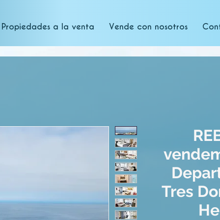
Propiedades a la venta
Vende con nosotros
Con
REB
vendem
Depar
Tres Do
He