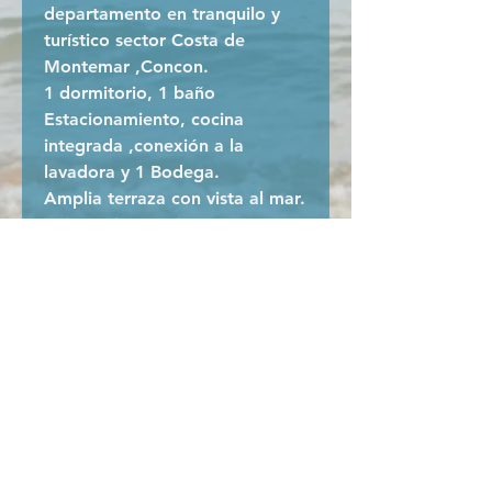
departamento en tranquilo y
turístico sector Costa de
Montemar ,Concon.
1 dormitorio, 1 baño
Estacionamiento, cocina
integrada ,conexión a la
lavadora y 1 Bodega.
Amplia terraza con vista al mar.
Orientación poniente.
51 MT2 totales.
Edificio de solo 9 pisos con
senderos para caminar vista
hacia costa brava.
Sector con parques áreas
verdes, pIscina exterior
rodeada de areas verdes ,zona
de arena para reposeras,
piscina temperada, quinchos y
salas multiuso.